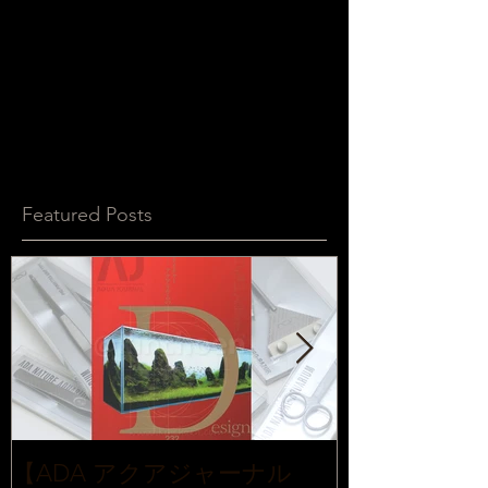
Featured Posts
【ADA アクアジャーナル
【ADA レ