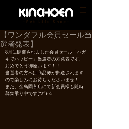
-Pet Life Shop-
【ワンダフル会員セール当
選者発表】
8月に開催されました会員セール「ハガ
キでハッピー」当選者の方発表です、
おめでとう御座います！！ 
当選者の方へは商品券が郵送されます
ので楽しみにお待ちくださいませ！ 
また、金鳥園各店にて新会員様も随時
募集承り中です(^з^)-☆ 