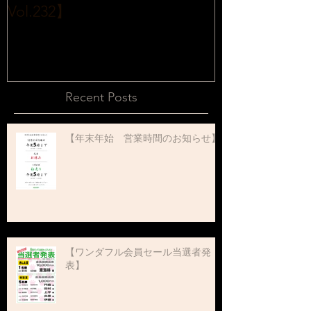
Vol.232】
2015販売開始
Recent Posts
【年末年始 営業時間のお知らせ】
【ワンダフル会員セール当選者発
表】