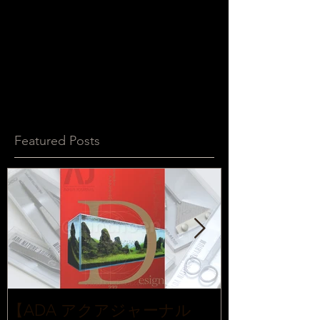
Featured Posts
【ADA アクアジャーナル
【ADA レ