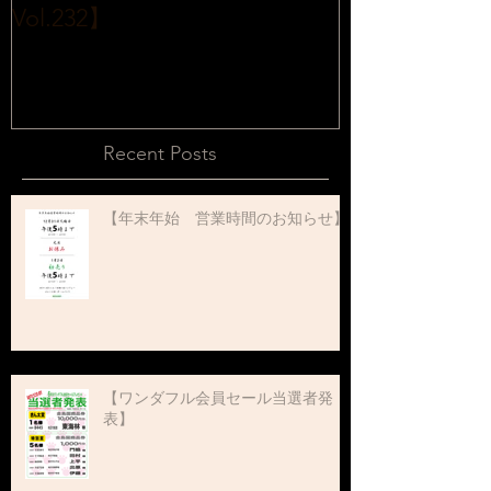
Vol.232】
2015販売開始
Recent Posts
【年末年始 営業時間のお知らせ】
【ワンダフル会員セール当選者発
表】