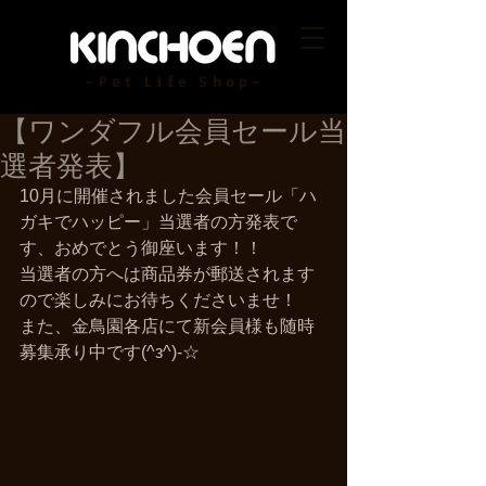
-Pet Life Shop-
【ワンダフル会員セール当
選者発表】
10月に開催されました会員セール「ハ
ガキでハッピー」当選者の方発表で
す、おめでとう御座います！！ 
当選者の方へは商品券が郵送されます
ので楽しみにお待ちくださいませ！ 
また、金鳥園各店にて新会員様も随時
募集承り中です(^з^)-☆ 