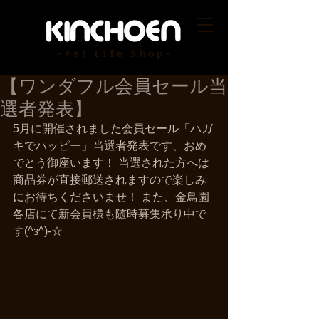
-Pet Life Shop-
【ワンダフル会員セール当
選者発表】
5月に開催されました会員セール「ハガ
キでハッピー」当選者発表です、おめ
でとう御座います！ 当選された方へは
商品券が直接郵送されますので楽しみ
にお待ちくださいませ！ また、金鳥園
各店にて新会員様も随時募集承り中で
す(^з^)-☆