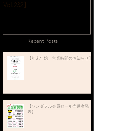
Vol.232】
2015販売開始
Recent Posts
【年末年始 営業時間のお知らせ】
【ワンダフル会員セール当選者発
表】