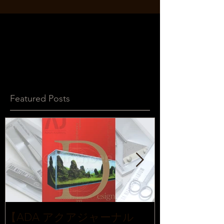
Featured Posts
【ADA アクアジャーナル
【ADA レ